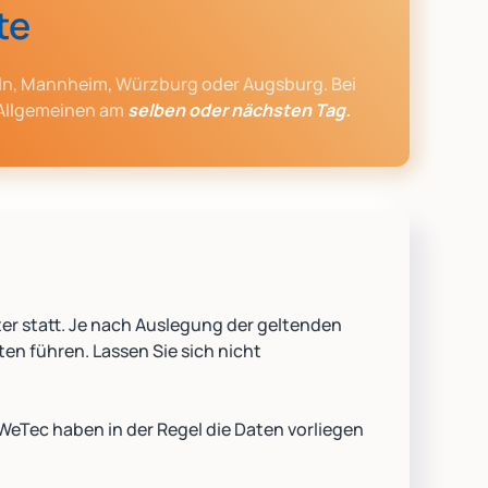
te
öln, Mannheim, Würzburg oder Augsburg. Bei
 Allgemeinen am
selben oder nächsten Tag.
er statt. Je nach Auslegung der geltenden
n führen. Lassen Sie sich nicht
eTec haben in der Regel die Daten vorliegen