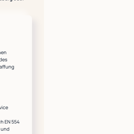
nen
 des
haffung
vice
ch EN 554
 und