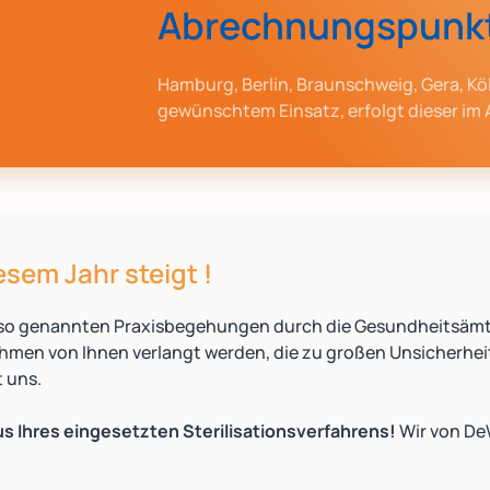
Abrechnungspunk
Hamburg, Berlin, Braunschweig, Gera, K
gewünschtem Einsatz, erfolgt dieser im
sem Jahr steigt !
er so genannten Praxisbegehungen durch die Gesundheitsämt
en von Ihnen verlangt werden, die zu großen Unsicherheite
t uns.
us Ihres eingesetzten Sterilisationsverfahrens!
Wir von DeW