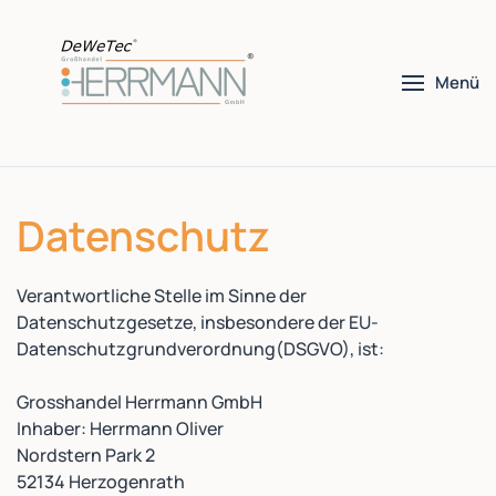
Skip
Menü
to
main
content
Datenschutz
Verantwortliche Stelle im Sinne der
Datenschutzgesetze, insbesondere der EU-
Datenschutzgrundverordnung(DSGVO), ist:
Grosshandel Herrmann GmbH
Inhaber: Herrmann Oliver
Nordstern Park 2
52134 Herzogenrath